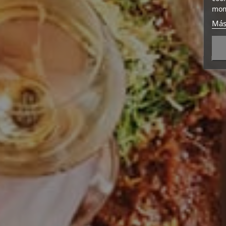
mom
Más