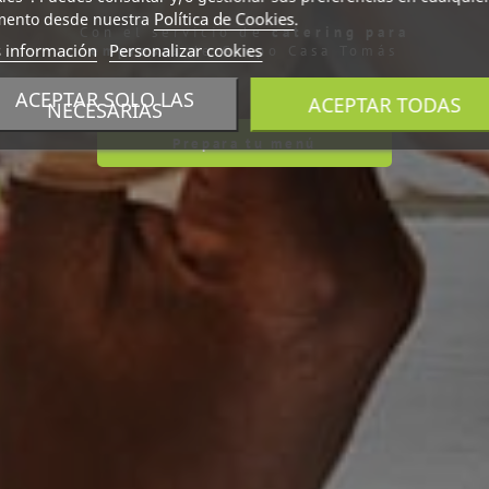
Política de Cookies
ento desde nuestra
.
Con el servicio de
catering para
 información
Personalizar cookies
empresas
de Grupo Casa Tomás
ACEPTAR SOLO LAS
ACEPTAR TODAS
NECESARIAS
Prepara tu menú