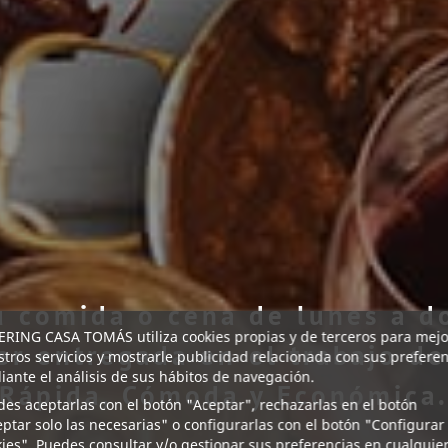
u comida o cena de lunes a 
RING CASA TOMÁS utiliza cookies propias y de terceros para mejo
er entregada en el trabajo d
tros servicios y mostrarle publicidad relacionada con sus prefere
ante el análisis de sus hábitos de navegación.
Rápida, Cómoda y Económica
es aceptarlas con el botón "Aceptar", rechazarlas en el botón
ptar solo las necesarias" o configurarlas con el botón "Configurar
ies". Puedes consultar y/o gestionar sus preferencias en cualquie